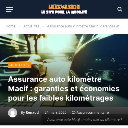
Home
Actualités
Assurance auto kilomètre Macif : garanties et économies pour les faibles kilométrages
»
»
ACTUALITÉS
Assurance auto kilomètre
Macif : garanties et économies
pour les faibles kilométrages
By
Renaud
24 mars 2025
Aucun commentaire
Assurance auto Macif : moins cher au kilomètre ?