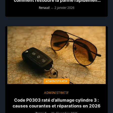
comment résoudre la panne rapidement
et durablement
Renaud
2 janvier 2026
ADMINISTRATIF
ADMINISTRATIF
Code P0303 raté d’allumage cylindre 3 :
causes courantes et réparations en 2026