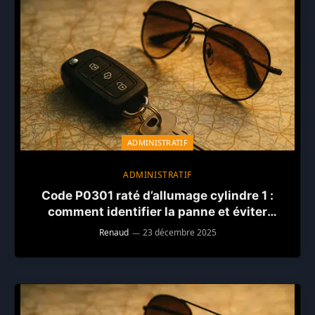
ADMINISTRATIF
ADMINISTRATIF
Code P0301 raté d’allumage cylindre 1 :
comment identifier la panne et éviter
d’endommager le moteur
Renaud
23 décembre 2025