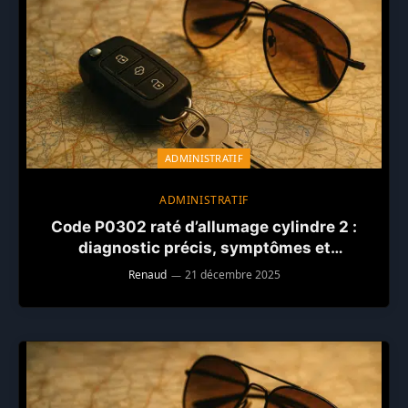
ADMINISTRATIF
ADMINISTRATIF
Code P0302 raté d’allumage cylindre 2 :
diagnostic précis, symptômes et
réparations fiables
Renaud
21 décembre 2025