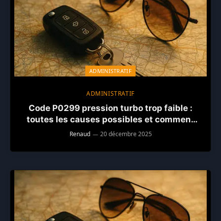
ADMINISTRATIF
ADMINISTRATIF
Code P0299 pression turbo trop faible :
toutes les causes possibles et comment
réparer correctement
Renaud
20 décembre 2025