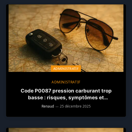
ADMINISTRATIF
ADMINISTRATIF
Code P0087 pression carburant trop
basse : risques, symptômes et
réparations recommandées
Renaud
25 décembre 2025