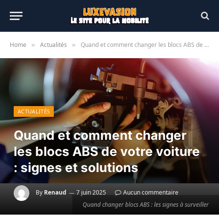
Home
Actualités
Quand et comment changer les blocs ABS de votre voiture : signes et solutions
»
»
ACTUALITÉS
Quand et comment changer
les blocs ABS de votre voiture
: signes et solutions
By
Renaud
7 juin 2025
Aucun commentaire
Quand changer blocs ABS : les signes à surveiller