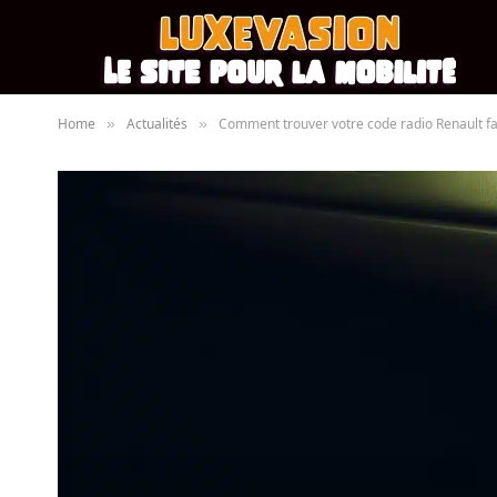
Home
Actualités
Comment trouver votre code radio Renault f
»
»