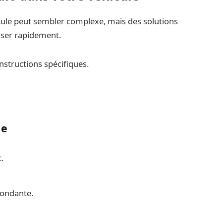
cule peut sembler complexe, mais des solutions
liser rapidement.
nstructions spécifiques.
.
le
.
pondante.