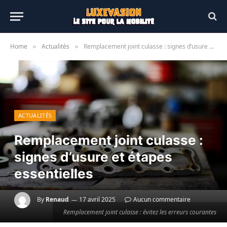
Home
Actualités
Remplacement joint culasse : signes d’usure et étapes essentielles
»
»
ACTUALITÉS
Remplacement joint culasse :
signes d’usure et étapes
essentielles
By
Renaud
17 avril 2025
Aucun commentaire
Remplacement joint culasse : évitez les erreurs courantes