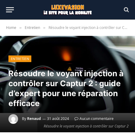
Home
Entretien
Résoudre le voyant injection à contrôler sur Captur 2 : guide d’expert pour une réparation efficace
»
»
ENTRETIEN
Résoudre le voyant injection à
contrôler sur Captur 2 : guide
d’expert pour une réparation
efficace
By
Renaud
31 août 2024
Aucun commentaire
Résoudre le voyant injection à contrôler sur Captur 2