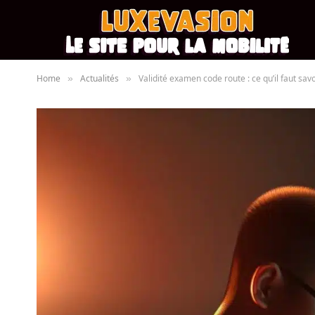
Home
Actualités
Validité examen code route : ce qu’il faut sav
»
»