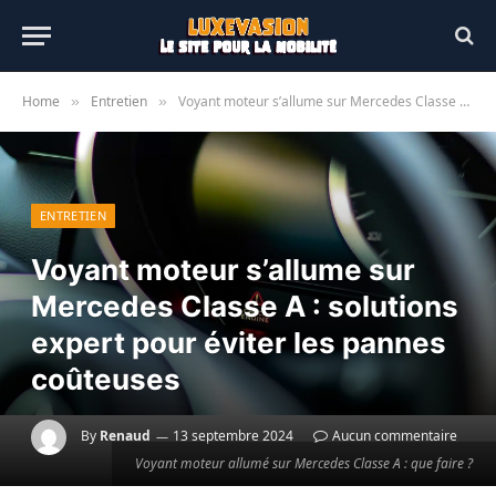
Home
Entretien
Voyant moteur s’allume sur Mercedes Classe A : solutions expert pour éviter les pannes coûteuses
»
»
ENTRETIEN
Voyant moteur s’allume sur
Mercedes Classe A : solutions
expert pour éviter les pannes
coûteuses
By
Renaud
13 septembre 2024
Aucun commentaire
Voyant moteur allumé sur Mercedes Classe A : que faire ?