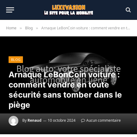
Home
Blog
Arnaque LeBonCoin voiture : comment vendre en toute sécurité sans tomber dans le piège
»
»
BLOG
Arnaque LeBonCoin voiture :
comment vendre en toute
sécurité sans tomber dans le
piège
By
Renaud
10 octobre 2024
Aucun commentaire