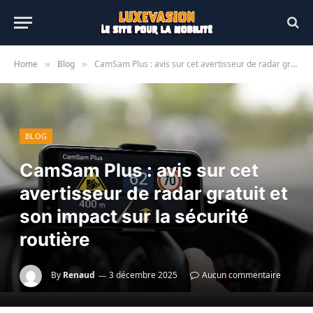
Home
Blog
CamSam Plus : avis sur cet avertisseur de radar gratuit et son impact sur la sécurité routière
»
»
BLOG
CamSam Plus : avis sur cet
avertisseur de radar gratuit et
son impact sur la sécurité
routière
By
Renaud
3 décembre 2025
Aucun commentaire