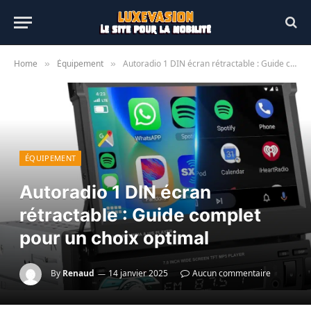
Home
Équipement
Autoradio 1 DIN écran rétractable : Guide complet pour un choix optimal
»
»
ÉQUIPEMENT
Autoradio 1 DIN écran
rétractable : Guide complet
pour un choix optimal
By
Renaud
14 janvier 2025
Aucun commentaire