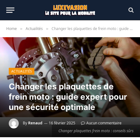
Home
Actualités
Changer les plaquettes de frein moto : guide expert pour une sécurité optimale
»
»
ACTUALITÉS
Changer les plaquettes de
frein moto : guide expert pour
une sécurité optimale
By
Renaud
16 février 2025
Aucun commentaire
Changer plaquettes frein moto : conseils sûrs