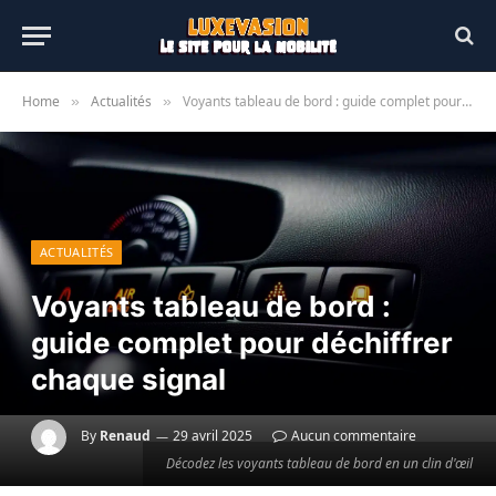
Home
Actualités
Voyants tableau de bord : guide complet pour déchiffrer chaque signal
»
»
ACTUALITÉS
Voyants tableau de bord :
guide complet pour déchiffrer
chaque signal
By
Renaud
29 avril 2025
Aucun commentaire
Décodez les voyants tableau de bord en un clin d'œil