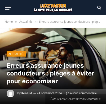
Home
Actualités
Erreurs assurance jeunes conducteurs : pièges à éviter pour économiser
»
»
ACTUALITÉS
Erreurs assurance jeunes
conducteurs : pièges à éviter
pour économiser
By
Renaud
24 novembre 2024
Aucun commentaire
Évite ces erreurs d'assurance coûteuses !