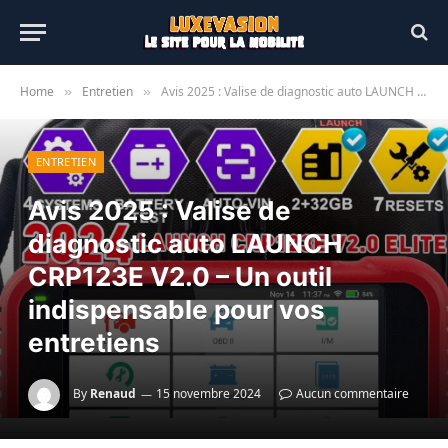
Home
Entretien
Avis 2025 : Valise de diagnostic auto LAUNCH CRP123E V2.0 – Un outil indispensable pour vos entretiens
»
»
ENTRETIEN
Avis 2025 : Valise de
diagnostic auto LAUNCH
CRP123E V2.0 – Un outil
indispensable pour vos
entretiens
By
Renaud
15 novembre 2024
Aucun commentaire