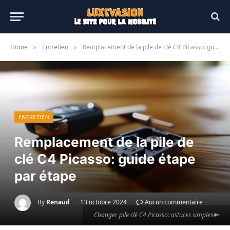
Home
Entretien
Remplacement de la pile de clé C4 Picasso: guide étape par étape
»
»
ENTRETIEN
Remplacement de la pile de
clé C4 Picasso: guide étape
par étape
By
Renaud
13 octobre 2024
Aucun commentaire
Changer pile clé C4 Picasso: astuces simples🔑