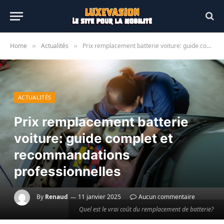
Home
Actualités
Prix remplacement batterie voiture: guide complet et recommandations professionnelles
»
»
ACTUALITÉS
Prix remplacement batterie
voiture: guide complet et
recommandations
professionnelles
By
Renaud
11 janvier 2025
Aucun commentaire
Quel est le vrai coût du remplacement de batterie?