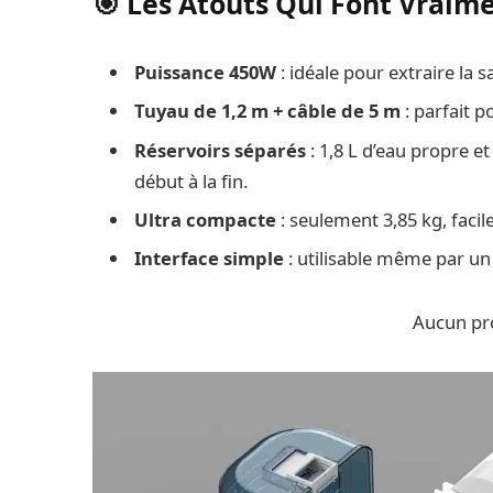
🎯 Les Atouts Qui Font Vraim
Puissance 450W
: idéale pour extraire la s
Tuyau de 1,2 m + câble de 5 m
: parfait p
Réservoirs séparés
: 1,8 L d’eau propre e
début à la fin.
Ultra compacte
: seulement 3,85 kg, facil
Interface simple
: utilisable même par un
Aucun pro