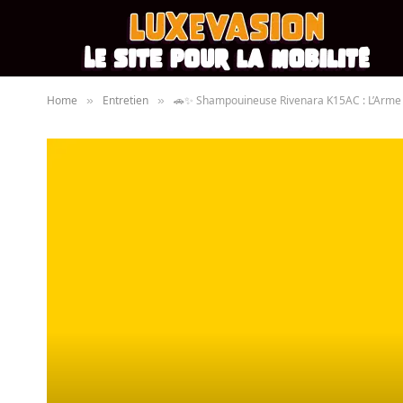
Home
Entretien
🚗✨ Shampouineuse Rivenara K15AC : L’Arme U
»
»