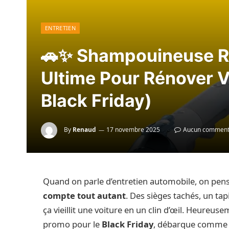
ENTRETIEN
🚗✨ Shampouineuse Ri
Ultime Pour Rénover V
Black Friday)
By
Renaud
17 novembre 2025
Aucun comment
Quand on parle d’entretien automobile, on pen
compte tout autant
. Des sièges tachés, un ta
ça vieillit une voiture en un clin d’œil. Heureuse
promo pour le
Black Friday
, débarque comme 