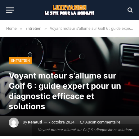
Home
Entretien
Voyant moteur s’allume sur Golf 6 : guide expert pour un diagnostic efficace et solutions
»
»
ENTRETIEN
Voyant moteur s’allume sur
Golf 6 : guide expert pour un
diagnostic efficace et
solutions
By
Renaud
7 octobre 2024
Aucun commentaire
Voyant moteur allumé sur Golf 6 : diagnostic et solutions