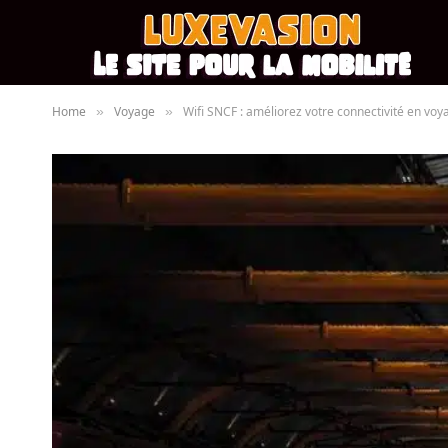
Home
Voyage
Wifi SNCF : améliorez votre connectivité en voy
»
»