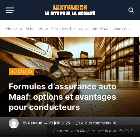
Home
Actualités
Formules d’assurance auto Maaf: options et avantages pour conducteurs
»
»
ACTUALITÉS
Formules d’assurance auto
Maaf: options et avantages
pour conducteurs
By
Renaud
23 juin 2025
Aucun commentaire
Assurance auto Maaf : trouvez la formule idéale