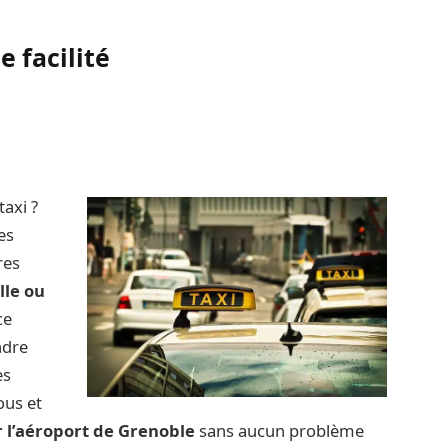
e facilité
taxi ?
es
res
lle ou
ce
ndre
es
ous et
 l’aéroport de Grenoble
sans aucun problème