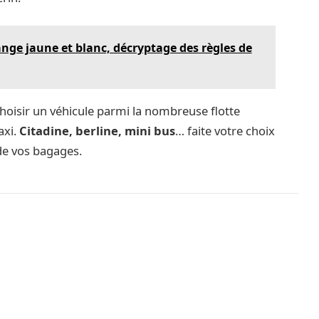
nge jaune et blanc, décryptage des règles de
hoisir un véhicule parmi la nombreuse flotte
axi.
Citadine, berline, mini bus
… faite votre choix
de vos bagages.