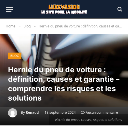
Home
Blog
Hernie du pneu de voiture : définition, causes et garantie – comprendre les risques et les solutions
»
»
BLOG
Hernie du pneu de voiture :
définition, causes et garantie –
comprendre les risques et les
solutions
By
Renaud
18 septembre 2024
Aucun commentaire
Hernie du pneu : causes, risques et solutions