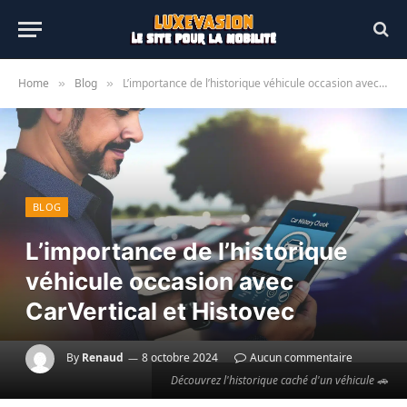
Home
Blog
L’importance de l’historique véhicule occasion avec CarVertical et Histovec
»
»
BLOG
L’importance de l’historique
véhicule occasion avec
CarVertical et Histovec
By
Renaud
8 octobre 2024
Aucun commentaire
Découvrez l'historique caché d'un véhicule 🚗