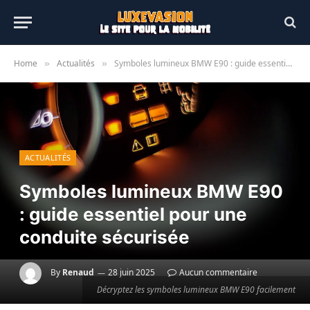
Home
Actualités
Symboles lumineux BMW E90 : guide essentiel pour une conduite sécurisée
»
»
ACTUALITÉS
Symboles lumineux BMW E90
: guide essentiel pour une
conduite sécurisée
By
Renaud
28 juin 2025
Aucun commentaire
Décryptez les symboles lumineux BMW E90 facilement