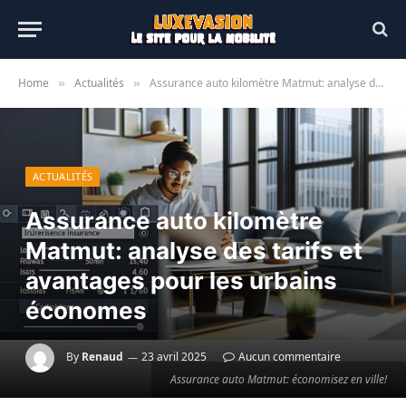
Home
Actualités
Assurance auto kilomètre Matmut: analyse des tarifs et avantages pour les urbains économes
»
»
ACTUALITÉS
Assurance auto kilomètre
Matmut: analyse des tarifs et
avantages pour les urbains
économes
By
Renaud
23 avril 2025
Aucun commentaire
Assurance auto Matmut: économisez en ville!