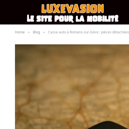
Home
Blog
Casse auto à Romans-sur-Isère : pièces détachées 
»
»