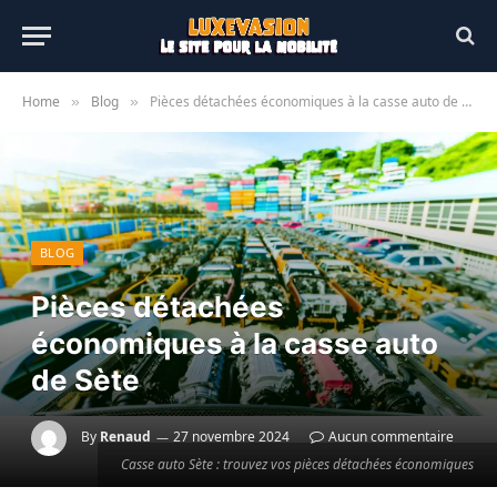
Home
Blog
Pièces détachées économiques à la casse auto de Sète
»
»
BLOG
Pièces détachées
économiques à la casse auto
de Sète
By
Renaud
27 novembre 2024
Aucun commentaire
Casse auto Sète : trouvez vos pièces détachées économiques