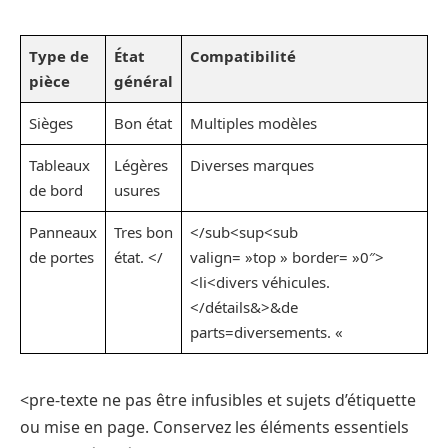
Type de
État
Compatibilité
pièce
général
Sièges
Bon état
Multiples modèles
Tableaux
Légères
Diverses marques
de bord
usures
Panneaux
Tres bon
</sub<sup<sub
de portes
état. </
valign= »top » border= »0″>
<li<divers véhicules.
</détails&>&de
parts=diversements. «
<pre-texte ne pas être infusibles et sujets d’étiquette
ou mise en page. Conservez les éléments essentiels