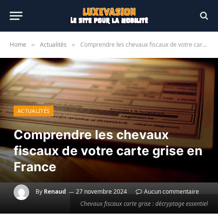
Home
Actualités
Comprendre les chevaux fiscaux de votre carte grise en France
»
»
ACTUALITÉS
Comprendre les chevaux
fiscaux de votre carte grise en
France
By
Renaud
27 novembre 2024
Aucun commentaire
Chevaux fiscaux carte grise : décryptage essentiel