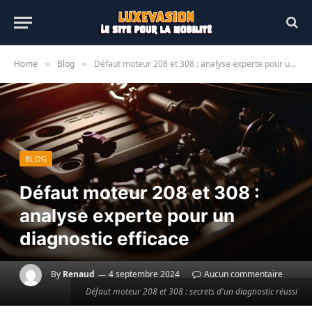
Home
Blog
Défaut moteur 208 et 308 : analyse experte pour un diagnostic efficace
»
»
BLOG
Défaut moteur 208 et 308 :
analyse experte pour un
diagnostic efficace
By
Renaud
4 septembre 2024
Aucun commentaire
Défaut moteur 208 et 308 : secrets d'un diagnostic réussi