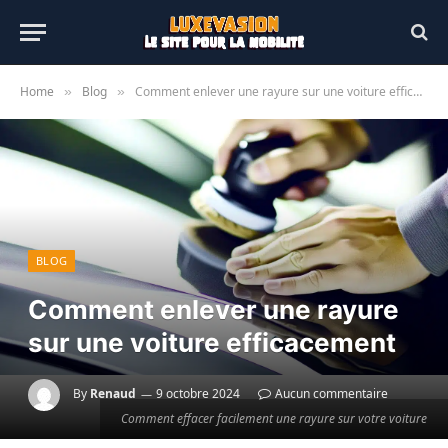
Home
Blog
Comment enlever une rayure sur une voiture efficacement
»
»
BLOG
Comment enlever une rayure
sur une voiture efficacement
By
Renaud
9 octobre 2024
Aucun commentaire
Comment effacer facilement une rayure sur votre voiture