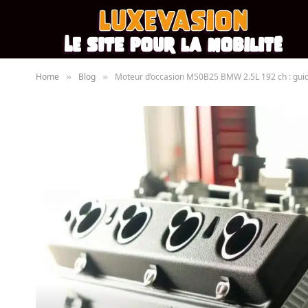
Home
Blog
Moteur d’occasion M50B25 BMW 2.5L 192 ch : gui
»
»