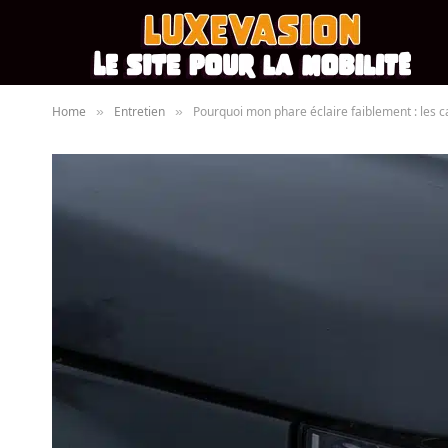
Home
Entretien
Pourquoi mon phare éclaire faiblement : les c
»
»