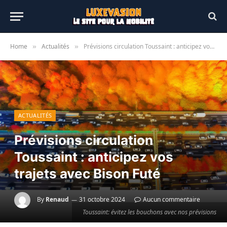
Home
Actualités
Prévisions circulation Toussaint : anticipez vos trajets avec Bison Futé
»
»
ACTUALITÉS
Prévisions circulation
Toussaint : anticipez vos
trajets avec Bison Futé
By
Renaud
31 octobre 2024
Aucun commentaire
Toussaint: évitez les bouchons avec nos prévisions