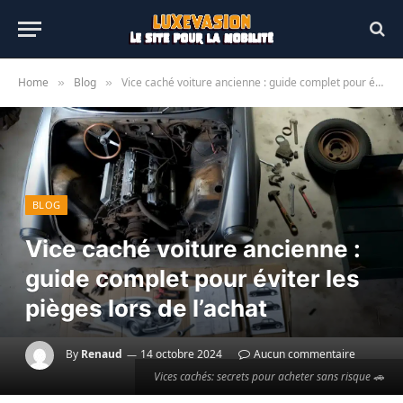
Home
Blog
Vice caché voiture ancienne : guide complet pour éviter les pièges lors de l’achat
»
»
BLOG
Vice caché voiture ancienne :
guide complet pour éviter les
pièges lors de l’achat
By
Renaud
14 octobre 2024
Aucun commentaire
Vices cachés: secrets pour acheter sans risque 🚗