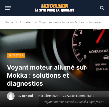
Home
Entretien
Voyant moteur allumé sur Mokka : solutions et diagnostics
»
»
ENTRETIEN
Voyant moteur allumé sur
Mokka : solutions et
diagnostics
By
Renaud
9 octobre 2024
Aucun commentaire
Voyant moteur allumé sur Mokka : que faire ?