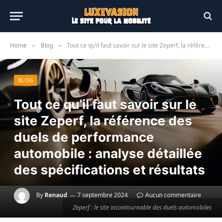
Home
Blog
Tout ce qu’il faut savoir sur le site Zeperf, la référence des duels de performance automobile : analyse détaillée des spécifications et résultats
»
»
BLOG
Tout ce qu’il faut savoir sur le
site Zeperf, la référence des
duels de performance
automobile : analyse détaillée
des spécifications et résultats
By
Renaud
7 septembre 2024
Aucun commentaire
Zeperf : le site incontournable des duels automobiles