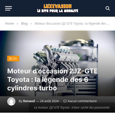
Home
Blog
Moteur d’occasion 2JZ-GTE Toyota : la légende des 6 cylindres turbo
»
»
BLOG
Moteur d’occasion 2JZ-GTE
Toyota : la légende des 6
cylindres turbo
By
Renaud
24 août 2024
Aucun commentaire
Le moteur 2JZ-GTE Toyota : trésor caché des passionnés