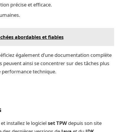
tion précise et efficace.
humaines.
achées abordables et fiables
énéficiez également d’une documentation complète
pes peuvent ainsi se concentrer sur des tâches plus
de performance technique.
s
et installez le logiciel
set TPW
depuis son site
e des dernières versions de
Java
et du
JDK
,