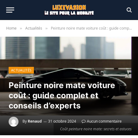
Home
Actualités
Peinture noire mate voiture coût : guide complet et conseils d’experts
»
»
ACTUALITÉS
Peinture noire mate voiture
coût : guide complet et
conseils d’experts
By
Renaud
31 octobre 2024
Aucun commentaire
Coût peinture noire mate: secrets et astuces